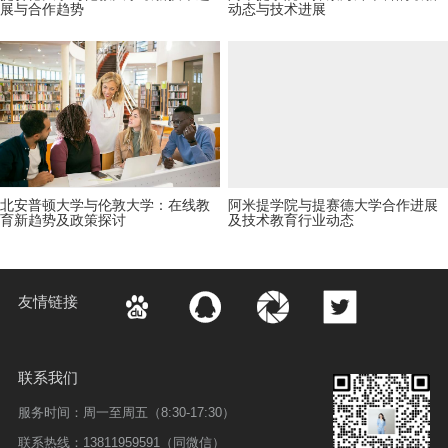
展与合作趋势
动态与技术进展
北安普顿大学与伦敦大学：在线教
阿米提学院与提赛德大学合作进展
育新趋势及政策探讨
及技术教育行业动态
1
2
3
4
5
···
>




友情链接
联系我们
服务时间：周一至周五（8:30-17:30）
联系热线：13811959591（同微信）