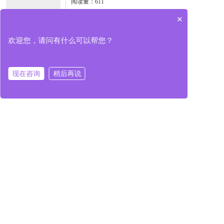
阅读量：611
本文简要介绍了阿米提学院和
×
提赛德大学的最新动态、技术
进展以及在市场中的位...
欢迎您，请问有什么可以帮您？
查看全文
现在咨询
稍后再说
在线咨询
电话咨询
首页
课程介绍
留学须知
关于我们




友情链接
联系我们
服务时间：周一至周五（8:30-17:30）
联系热线：13811959591（同微信）
联系邮箱：guoyuping@vip.163.com
微信咨询-郭
老师